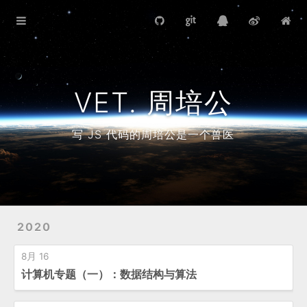
首页
写作计划
导游笔记
VET. 周培公
藏书目录
写 JS 代码的周培公是一个兽医
2020
8月 16
计算机专题（一）：数据结构与算法