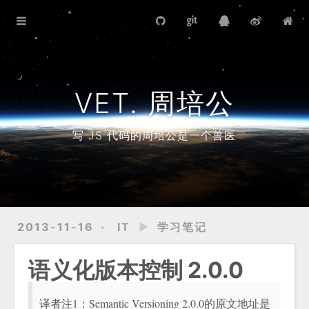
首页
写作计划
导游笔记
VET. 周培公
藏书目录
写 JS 代码的周培公是一个兽医
2013-11-16
IT
►
学习笔记
语义化版本控制 2.0.0
译者注1：Semantic Versioning 2.0.0的原文地址是