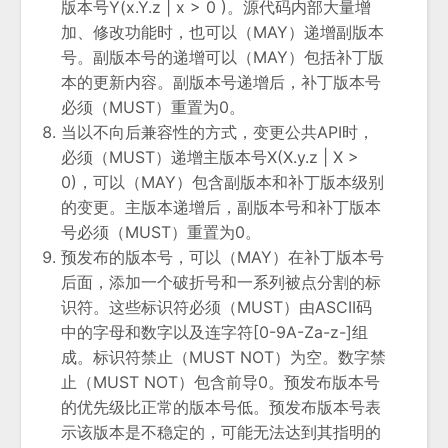
版本号Y(x.Y.z | x > 0 )。源代码内部大量增
加、修改功能时，也可以（MAY）递增副版本
号。副版本号的递增可以（MAY）包括补丁版
本的更新内容。副版本号递增后，补丁版本号
必须（MUST）重置为0。
当以不向后兼容性的方式，变更公共API时，
必须（MUST）递增主版本号X(X.y.z | X >
0)，可以（MAY）包含副版本和补丁版本级别
的变更。主版本递增后，副版本号和补丁版本
号必须（MUST）重置为0。
预发布的版本号，可以（MAY）在补丁版本号
后面，添加一个破折号和一系列被点分割的标
识符。这些标识符必须（MUST）由ASCII码
中的字母和数字以及连字符[0-9A-Za-z-]组
成。标识符禁止（MUST NOT）为空。数字禁
止（MUST NOT）包含前导0。预发布版本号
的优先级比正常的版本号低。预发布版本号表
示该版本是不稳定的，可能无法达到其指明的