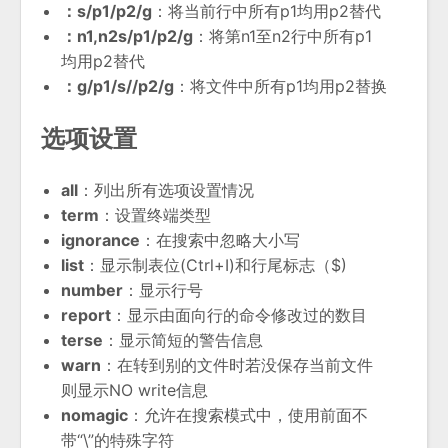
：s/p1/p2/g
：将当前行中所有p1均用p2替代
：n1,n2s/p1/p2/g
：将第n1至n2行中所有p1
均用p2替代
：g/p1/s//p2/g
：将文件中所有p1均用p2替换
选项设置
all
：列出所有选项设置情况
term
：设置终端类型
ignorance
：在搜索中忽略大小写
list
：显示制表位(Ctrl+I)和行尾标志（$)
number
：显示行号
report
：显示由面向行的命令修改过的数目
terse
：显示简短的警告信息
warn
：在转到别的文件时若没保存当前文件
则显示NO write信息
nomagic
：允许在搜索模式中，使用前面不
带“\”的特殊字符