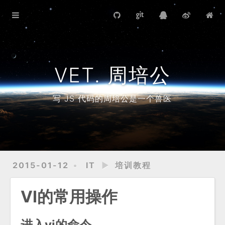
首页
写作计划
导游笔记
VET. 周培公
藏书目录
写 JS 代码的周培公是一个兽医
2015-01-12
IT
►
培训教程
VI的常用操作
进入vi的命令